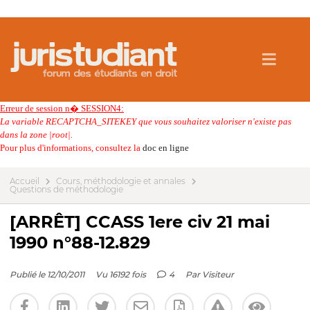
Erreur de session n� SESSION4:
La variable RECAPTCHA_SITEKEY que vous souhaitez valoriser n'existe pas
dans la zone |root|.
Pour plus d'informations, consultez la
doc en ligne
Accueil
Cours, méthodologie et annales
Questions de méthodologie
[ARRÊT] CCASS 1ere civ 21 mai
1990 n°88-12.829
Publié le 12/10/2011
Vu 16192 fois
4
Par
Visiteur