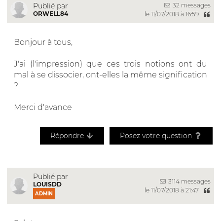
32 messages
Publié par
ORWELL84
le 11/07/2018 à 16:59
Bonjour à tous,
J'ai (l'impression) que ces trois notions ont du
mal à se dissocier, ont-elles la même signification
?
Merci d'avance
Répondre
Posez votre question
Publié par
3114 messages
LOUISDD
le 11/07/2018 à 21:47
ADMIN