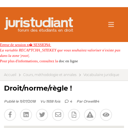
Erreur de session n� SESSION4:
La variable RECAPTCHA_SITEKEY que vous souhaitez valoriser n'existe pas
dans la zone |root|.
Pour plus d'informations, consultez la
doc en ligne
Accueil
Cours, méthodologie et annales
Vocabulaire juridique
Droit/norme/règle !
Publié le 11/07/2018
Vu 1938 fois
4
Par
Orwell84